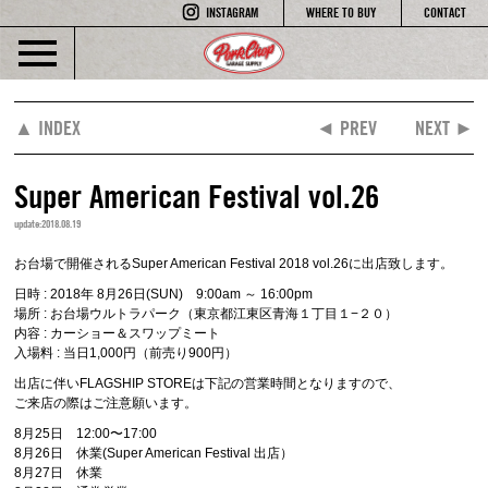
INSTAGRAM
WHERE TO BUY
CONTACT
▲ INDEX
◄ PREV
NEXT ►
Super American Festival vol.26
update:2018.08.19
お台場で開催されるSuper American Festival 2018 vol.26に出店致します。
日時 : 2018年 8月26日(SUN) 9:00am ～ 16:00pm
場所 : お台場ウルトラパーク（東京都江東区青海１丁目１−２０）
内容 : カーショー＆スワップミート
入場料 : 当日1,000円（前売り900円）
出店に伴いFLAGSHIP STOREは下記の営業時間となりますので、
ご来店の際はご注意願います。
8月25日 12:00〜17:00
8月26日 休業(Super American Festival 出店）
8月27日 休業