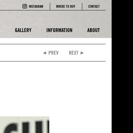
INSTAGRAM
WHERE TO BUY
CONTACT
E
GALLERY
INFORMATION
ABOUT
◄ PREV
NEXT ►