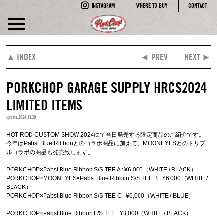
INSTAGRAM
WHERE TO BUY
CONTACT
▲ INDEX
◄ PREV
NEXT ►
PORKCHOP GARAGE SUPPLY HRCS2024
LIMITED ITEMS
update:2024.11.30
HOT ROD CUSTOM SHOW 2024にて当日発売する限定商品のご紹介です。
今年はPabst Blue Ribbonとのコラボ商品に加えて、MOONEYESとのトリプ
ルコラボの商品も発売致します。
PORKCHOP×Pabst Blue Ribbon S/S TEE A : ¥6,000（WHITE / BLACK）
PORKCHOP×MOONEYES×Pabst Blue Ribbon S/S TEE B : ¥6,000（WHITE /
BLACK）
PORKCHOP×Pabst Blue Ribbon S/S TEE C : ¥6,000（WHITE / BLUE）
PORKCHOP×Pabst Blue Ribbon L/S TEE : ¥8,000（WHITE / BLACK）