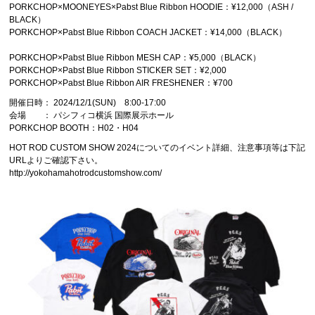
PORKCHOP×MOONEYES×Pabst Blue Ribbon HOODIE：¥12,000（ASH /
BLACK）
PORKCHOP×Pabst Blue Ribbon COACH JACKET：¥14,000（BLACK）
PORKCHOP×Pabst Blue Ribbon MESH CAP：¥5,000（BLACK）
PORKCHOP×Pabst Blue Ribbon STICKER SET：¥2,000
PORKCHOP×Pabst Blue Ribbon AIR FRESHENER：¥700
開催日時： 2024/12/1(SUN) 8:00-17:00
会場 ： パシフィコ横浜 国際展示ホール
PORKCHOP BOOTH：H02・H04
HOT ROD CUSTOM SHOW 2024についてのイベント詳細、注意事項等は下記
URLよりご確認下さい。
http://yokohamahotrodcustomshow.com/