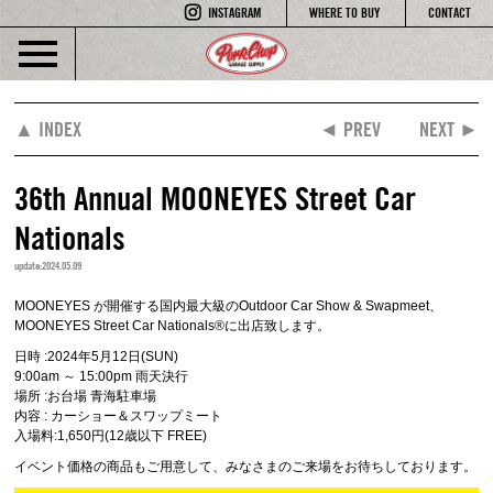
INSTAGRAM
WHERE TO BUY
CONTACT
▲ INDEX
◄ PREV
NEXT ►
36th Annual MOONEYES Street Car
Nationals
update:2024.05.09
MOONEYES が開催する国内最大級のOutdoor Car Show & Swapmeet、
MOONEYES Street Car Nationals®に出店致します。
日時 :2024年5月12日(SUN)
9:00am ～ 15:00pm 雨天決行
場所 :お台場 青海駐車場
内容 : カーショー＆スワップミート
入場料:1,650円(12歳以下 FREE)
イベント価格の商品もご用意して、みなさまのご来場をお待ちしております。