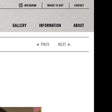
INSTAGRAM
WHERE TO BUY
CONTACT
E
GALLERY
INFORMATION
ABOUT
◄ PREV
NEXT ►