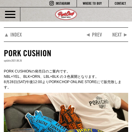
INSTAGRAM
WHERE TO BUY
CONTACT
▲ INDEX
◄ PREV
NEXT ►
PORK CUSHION
update:2021.08.26
PORK CUSHIONの発売日のご案内です。
NBL×YEL、BLK×ORN、LBL×BLK の３色展開となります。
8月28日(SAT)午後12:00よりPORKCHOP ONLINE STOREにて販売致しま
す。