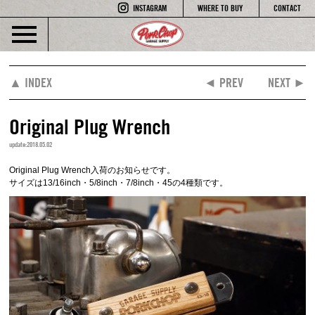
INSTAGRAM
WHERE TO BUY
CONTACT
▲ INDEX
◄ PREV
NEXT ►
Original Plug Wrench
update:2018.05.02
Original Plug Wrench入荷のお知らせです。
サイズは13/16inch・5/8inch・7/8inch・45の4種類です。